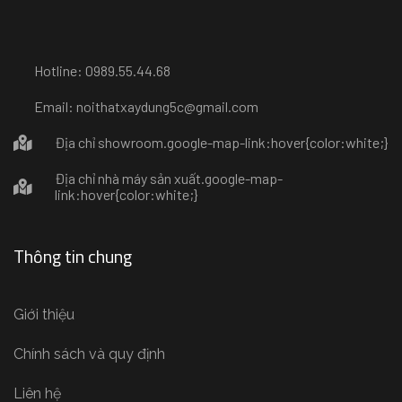
Hotline: 0989.55.44.68
Email: noithatxaydung5c@gmail.com
Địa chỉ showroom
.google-map-link:hover{color:white;}
Địa chỉ nhà máy sản xuất
.google-map-
link:hover{color:white;}
Thông tin chung
Giới thiệu
Chính sách và quy định
Liên hệ