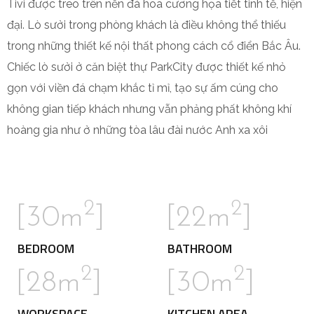
Tivi được treo trên nền đá hoa cương họa tiết tinh tế, hiện
đại. Lò sưởi trong phòng khách là điều không thể thiếu
trong những thiết kế nội thất phong cách cổ điển Bắc Âu.
Chiếc lò sưởi ở căn biệt thự ParkCity được thiết kế nhỏ
gọn với viền đá chạm khắc tỉ mỉ, tạo sự ấm cúng cho
không gian tiếp khách nhưng vẫn phảng phất không khí
hoàng gia như ở những tòa lâu đài nước Anh xa xôi
2
2
[30m
]
[22m
]
BEDROOM
BATHROOM
2
2
[28m
]
[30m
]
WORKSPACE
KITCHEN AREA