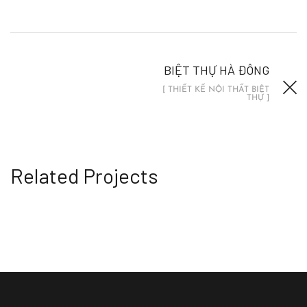
BIỆT THỰ HÀ ĐÔNG
[ THIẾT KẾ NỘI THẤT BIỆT
THỰ ]
Related Projects
LÂU ĐÀI VIỆT TRÌ
THIẾT KẾ NỘI THẤT BIỆT THỰ