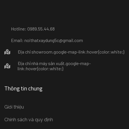
Hotline: 0989.55.44.68
Email: noithatxaydung5c@gmail.com
Địa chỉ showroom
.google-map-link:hover{color:white;}
Địa chỉ nhà máy sản xuất
.google-map-
link:hover{color:white;}
Thông tin chung
Giới thiệu
Chính sách và quy định