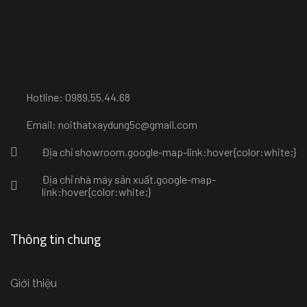
Hotline: 0989.55.44.68
Email: noithatxaydung5c@gmail.com
Địa chỉ showroom
.google-map-link:hover{color:white;}
Địa chỉ nhà máy sản xuất
.google-map-
link:hover{color:white;}
Thông tin chung
Giới thiệu