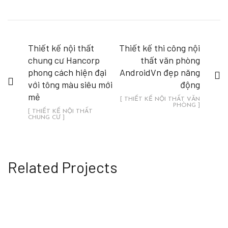
Thiết kế nội thất
Thiết kế thi công nội
chung cư Hancorp
thất văn phòng
phong cách hiện đại
AndroidVn đẹp năng
với tông màu siêu mới
động
mẻ
[ THIẾT KẾ NỘI THẤT VĂN
PHÒNG ]
[ THIẾT KẾ NỘI THẤT
CHUNG CƯ ]
Related Projects