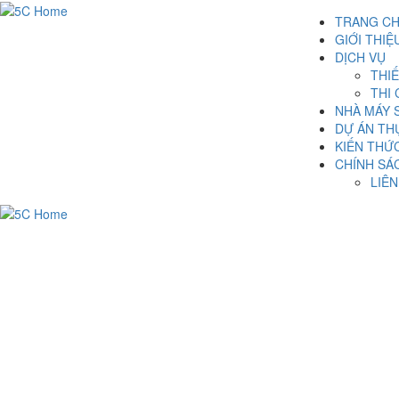
TRANG C
GIỚI THIỆ
DỊCH VỤ
THIẾ
THI
NHÀ MÁY 
DỰ ÁN TH
KIẾN THỨ
CHÍNH SÁ
LIÊN