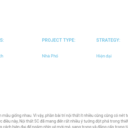
S:
PROJECT TYPE:
STRATEGY:
th
Nhà Phố
Hiện đại
mẫu giống nhau. Vì vậy, phần bài trí nội thất ít nhiều cũng cũng có nét 
điều này, Nội thất 5C đã mang đến rất nhiều ý tưởng đột phá trong thiết 
cách hiện đại để ngắm nhìn vẻ mới mẻ, sang trọng và đẳng cấp trong từ