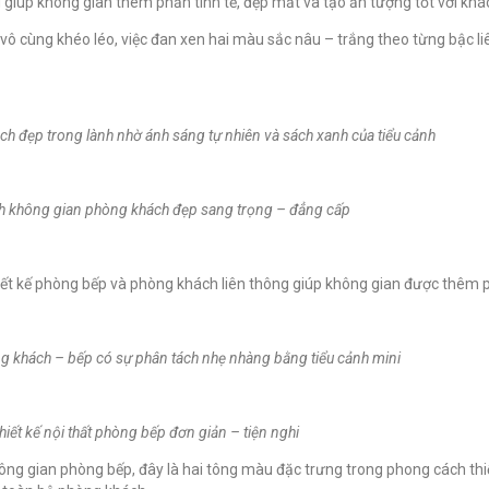
 giúp không gian thêm phần tinh tế, đẹp mắt và tạo ấn tượng tốt với khác
vô cùng khéo léo, việc đan xen hai màu sắc nâu – trắng theo từng bậc liên
h đẹp trong lành nhờ ánh sáng tự nhiên và sách xanh của tiểu cảnh
h không gian phòng khách đẹp sang trọng – đẳng cấp
hiết kế phòng bếp và phòng khách liên thông giúp không gian được thêm p
 khách – bếp có sự phân tách nhẹ nhàng bằng tiểu cảnh mini
hiết kế nội thất phòng bếp đơn giản – tiện nghi
 gian phòng bếp, đây là hai tông màu đặc trưng trong phong cách thiết 