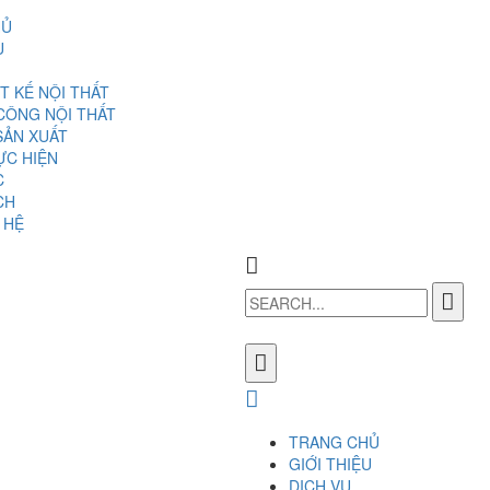
HỦ
U
T KẾ NỘI THẤT
 CÔNG NỘI THẤT
SẢN XUẤT
ỰC HIỆN
C
CH
 HỆ
TRANG CHỦ
GIỚI THIỆU
DỊCH VỤ