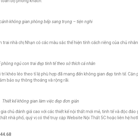
g toàn bộ phòng khách.
cảnh không gian phòng bếp sang trọng – tiện nghi
 trai nhà chị Nhạn có các màu sắc thể hiện tính cách riêng của chủ nhâ
ế phòng ngủ con trai đẹp tinh tế theo sở thích cá nhân
 trí khéo léo
theo tỉ lệ phù hợp đã mang đến không gian đẹp tinh tế. Căn 
đảm bảo sự thông thoáng và rộng rãi.
Thiết kế không gian làm việc đẹp đơn giản
ia chủ đánh giá cao với các thiết kế nội thất mới mẻ, tinh tế và độc đá
i thất nhà phố, quý vị có thể truy cập Website Nội Thất 5C hoặc liên hệ ho
.44.68