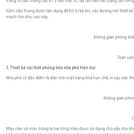
trang trí cầu thang các KTS Nội thất 5C đã tạo nên nét sáng tạo riêng
Gầm cầu thang được tận dụng để bố trí kệ tivi, các đường nét thiết kế 
mạch cho khu vực này.
Không gian phòng khác
Toàn cản
2.Thiết kế nội thất phòng bếp nhà phố hiện đại
Nhà phố có đặc điểm là diện tích mặt bằng khá hạn chế, vì vậy việc t
Không gian phòng
T
Màu nâu và màu trắng là hai tông màu được sử dụng chủ yếu cho không