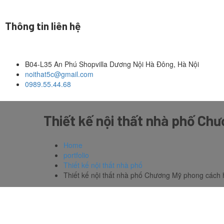
Thông tin liên hệ
B04-L35 An Phú Shopvilla Dương Nội Hà Đông, Hà Nội
noithat5c@gmail.com
0989.55.44.68
Thiết kế nội thất nhà phố Ch
Home
portfolio
Thiết kế nội thất nhà phố
Thiết kế nội thất nhà phố Chương Mỹ phong cách 