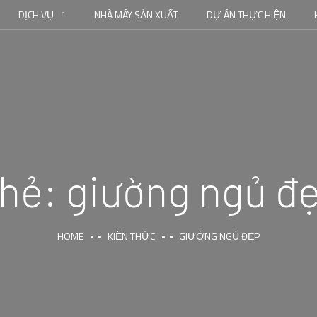
DỊCH VỤ
NHÀ MÁY SẢN XUẤT
DỰ ÁN THỰC HIỆN
hẻ:
giường ngủ đ
HOME
KIẾN THỨC
GIƯỜNG NGỦ ĐẸP