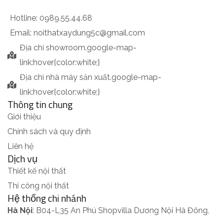
Hotline: 0989.55.44.68
Email: noithatxaydung5c@gmail.com
Địa chỉ showroom
.google-map-
link:hover{color:white;}
Địa chỉ nhà máy sản xuất
.google-map-
link:hover{color:white;}
Thông tin chung
Giới thiệu
Chính sách và quy định
Liên hệ
Dịch vụ
Thiết kế nội thất
Thi công nội thất
Hệ thống chi nhánh
Hà Nội
: B04-L35 An Phú Shopvilla Dương Nội Hà Đông,