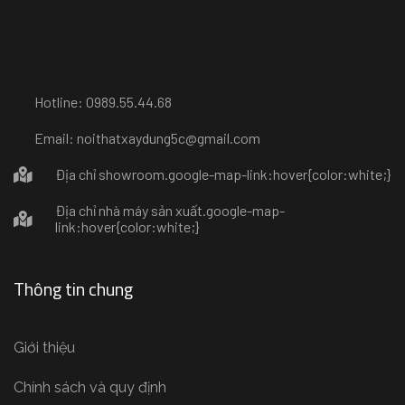
Hotline: 0989.55.44.68
Email: noithatxaydung5c@gmail.com
Địa chỉ showroom
.google-map-link:hover{color:white;}
Địa chỉ nhà máy sản xuất
.google-map-
link:hover{color:white;}
Thông tin chung
Giới thiệu
Chính sách và quy định