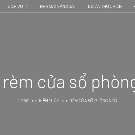
DỊCH VỤ
NHÀ MÁY SẢN XUẤT
DỰ ÁN THỰC HIỆN
:
rèm cửa sổ phòn
HOME
KIẾN THỨC
RÈM CỬA SỔ PHÒNG NGỦ