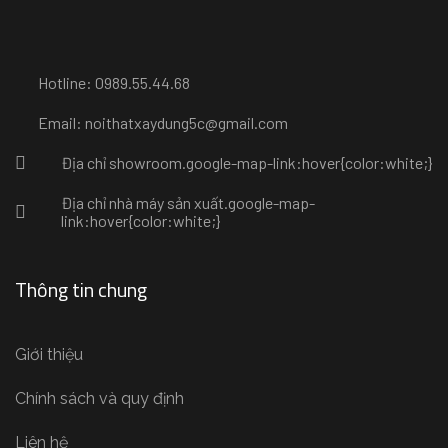
Hotline: 0989.55.44.68
Email: noithatxaydung5c@gmail.com
Địa chỉ showroom
.google-map-link:hover{color:white;}
Địa chỉ nhà máy sản xuất
.google-map-
link:hover{color:white;}
Thông tin chung
Giới thiệu
Chính sách và quy định
Liên hệ