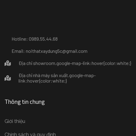
Hotline: 0989.55.44.68
Email: noithatxaydung5c@gmail.com
Địa chỉ showroom
.google-map-link:hover{color:white;}
Địa chỉ nhà máy sản xuất
.google-map-
link:hover{color:white;}
Thông tin chung
Giới thiệu
Chính sách và quy định