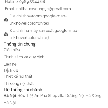
Hotline: 0989.55.44.68
Email: noithatxaydung5c@gmail.com
Địa chỉ showroom
.google-map-
link:hover{color:white;}
Địa chỉ nhà máy sản xuất
.google-map-
link:hover{color:white;}
Thông tin chung
Giới thiệu
Chính sách và quy định
Liên hệ
Dịch vụ
Thiết kế nội thất
Thi công nội thất
Hệ thống chi nhánh
Hà Nội
: B04-L35 An Phú Shopvilla Dương Nội Hà Đông,
Hà Nội