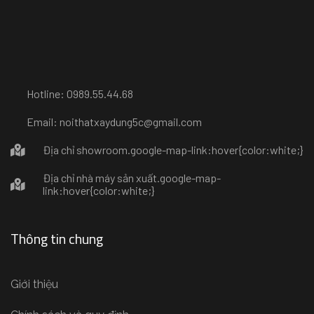
Hotline: 0989.55.44.68
Email: noithatxaydung5c@gmail.com
Địa chỉ showroom
.google-map-link:hover{color:white;}
Địa chỉ nhà máy sản xuất
.google-map-
link:hover{color:white;}
Thông tin chung
Giới thiệu