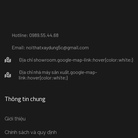
Hotline: 0989.55.44.68
Email: noithatxaydung5c@gmail.com
Địa chỉ showroom
.google-map-link:hover{color:white;}
Địa chỉ nhà máy sản xuất
.google-map-
link:hover{color:white;}
Thông tin chung
Giới thiệu
Chính sách và quy định