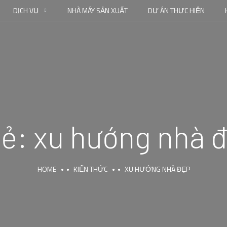
DỊCH VỤ
NHÀ MÁY SẢN XUẤT
DỰ ÁN THỰC HIỆN
hẻ:
xu hướng nhà 
HOME
KIẾN THỨC
XU HƯỚNG NHÀ ĐẸP