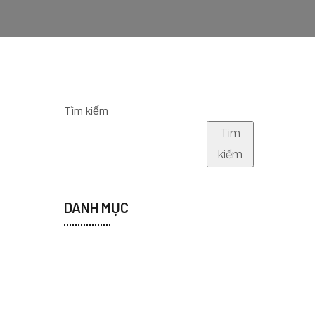
Tìm kiếm
Tìm
kiếm
DANH MỤC