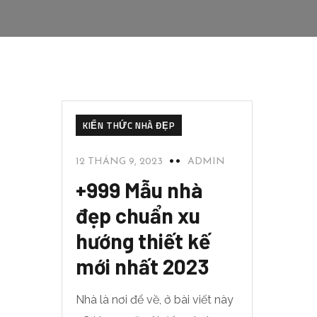
KIẾN THỨC NHÀ ĐẸP
12 THÁNG 9, 2023
ADMIN
+999 Mẫu nhà
đẹp chuẩn xu
hướng thiết kế
mới nhất 2023
Nhà là nơi để về, ở bài viết này