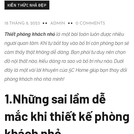
KIẾN THỨC NHÀ ĐẸP
18 THÁNG 8, 2023
ADMIN
0 COMMENTS
Thiết phòng khách nhỏ
là một bài toán luôn được nhiều
người quan tâm. Khi tự bắt tay vào bố trí căn phòng bạn sẽ
cảm thấy thật không dễ dàng. Bạn phải tư duy nên chọn
đồ nội thất nào, kiểu dáng ra sao và bố trí như nào. Dưới
đây là một vài lời khuyên của 5C Home giúp bạn thay đổi
phòng khách nhỏ nhà mình!
1.Những sai lầm dễ
mắc khi thiết kế phòng
khách nhỏ