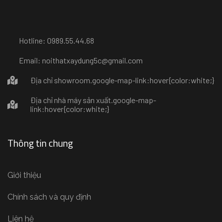
Hotline: 0989.55.44.68
Email: noithatxaydung5c@gmail.com
Địa chỉ showroom
.google-map-link:hover{color:white;}
Địa chỉ nhà máy sản xuất
.google-map-
link:hover{color:white;}
Thông tin chung
Giới thiệu
Chính sách và quy định
Liên hệ