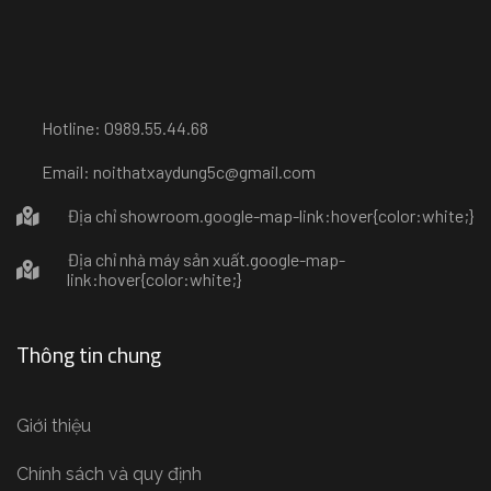
Hotline: 0989.55.44.68
Email: noithatxaydung5c@gmail.com
Địa chỉ showroom
.google-map-link:hover{color:white;}
Địa chỉ nhà máy sản xuất
.google-map-
link:hover{color:white;}
Thông tin chung
Giới thiệu
Chính sách và quy định