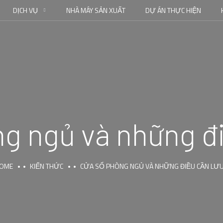
DỊCH VỤ
NHÀ MÁY SẢN XUẤT
DỰ ÁN THỰC HIỆN
g ngủ và những đi
OME
KIẾN THỨC
CỬA SỔ PHÒNG NGỦ VÀ NHỮNG ĐIỀU CẦN LƯU