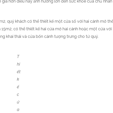
giá hơn điều này ảnh hưởng lớn đến sức khỏe của chủ nhân
m2, quý khách có thể thiết kế một cửa sổ với hai cánh mở thể
n 15m2, có thể thiết kế hai cửa mở hai cánh hoặc một cửa với
g khai thái và cửa bốn cánh tượng trưng cho tứ quý.
T
hi
ết
k
ế
c
ử
a