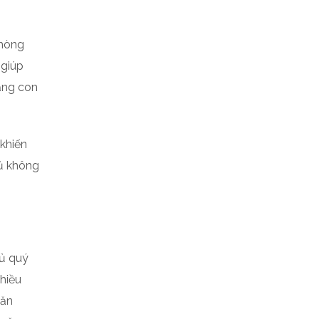
phòng
 giúp
ạng con
 khiến
gủ không
gủ quý
nhiều
căn