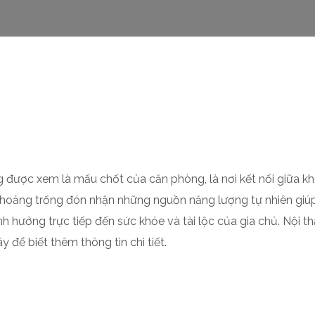
 được xem là mấu chốt của căn phòng, là nơi kết nối giữa k
à khoảng trống đón nhận những nguồn năng lượng tự nhiên giú
h hưởng trực tiếp đến sức khỏe và tài lộc của gia chủ. Nội th
 để biết thêm thông tin chi tiết.