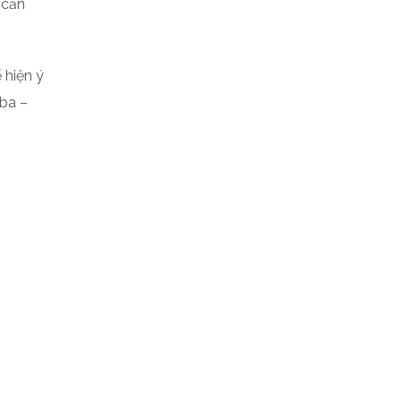
 căn
 hiện ý
 ba –