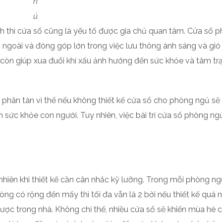
h
ủ
ính thì cửa sổ cũng là yếu tố được gia chủ quan tâm. Cửa sổ 
 ngoài và đóng góp lớn trong việc lưu thông ánh sáng và gió
 còn giúp xua đuổi khí xấu ảnh hưởng đến sức khỏe và tâm tr
 phân tán vì thế nếu không thiết kế cửa sổ cho phòng ngủ sẽ
 sức khỏe con người. Tuy nhiên, việc bài trí cửa sổ phòng n
nhiên khi thiết kế cần cân nhắc kỹ lưỡng. Trong mỗi phòng n
hòng có rộng đến mấy thì tối đa vẫn là 2 bởi nếu thiết kế quá 
 được trong nhà. Không chỉ thế, nhiều cửa sổ sẽ khiến mùa hè 