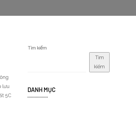
Tìm kiếm
Tìm
kiếm
hông
p lưu
DANH MỤC
ất 5C