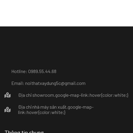
Hotline: 0989.55.44.68
Email: noithatxaydung5c@gmail.com
Địa chỉ showroom
.google-map-link:hover{color:white;}
Địa chỉ nhà máy sản xuất
.google-map-
link:hover{color:white;}
Thông tin chung