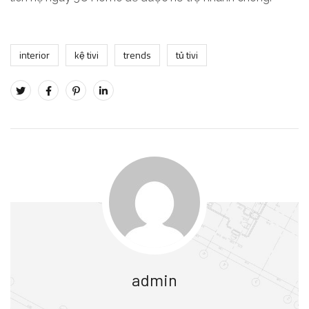
interior
kệ tivi
trends
tủ tivi
admin