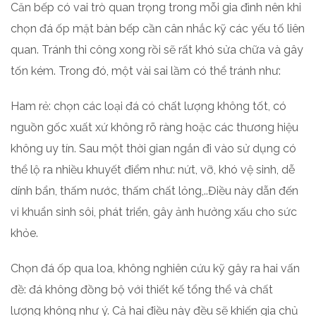
Căn bếp có vai trò quan trọng trong mỗi gia đình nên khi
chọn đá ốp mặt bàn bếp cần cân nhắc kỹ các yếu tố liên
quan. Tránh thi công xong rồi sẽ rất khó sửa chữa và gây
tốn kém. Trong đó, một vài sai lầm có thể tránh như:
Ham rẻ: chọn các loại đá có chất lượng không tốt, có
nguồn gốc xuất xứ không rõ ràng hoặc các thương hiệu
không uy tín. Sau một thời gian ngắn đi vào sử dụng có
thể lộ ra nhiều khuyết điểm như: nứt, vỡ, khó vệ sinh, dễ
dính bẩn, thấm nước, thấm chất lỏng,..Điều này dẫn đến
vi khuẩn sinh sôi, phát triển, gây ảnh hưởng xấu cho sức
khỏe.
Chọn đá ốp qua loa, không nghiên cứu kỹ gây ra hai vấn
đề: đá không đồng bộ với thiết kế tổng thể và chất
lượng không như ý. Cả hai điều này đều sẽ khiến gia chủ