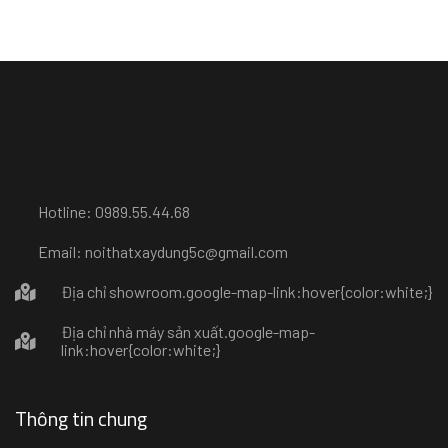
Hotline: 0989.55.44.68
Email: noithatxaydung5c@gmail.com
Địa chỉ showroom
.google-map-link:hover{color:white;}
Địa chỉ nhà máy sản xuất
.google-map-
link:hover{color:white;}
Thông tin chung