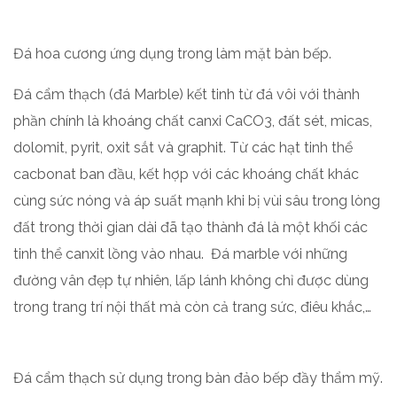
Đá hoa cương ứng dụng trong làm mặt bàn bếp.
Đá cẩm thạch (đá Marble) kết tinh từ đá vôi với thành
phần chính là khoáng chất canxi CaCO3, đất sét, micas,
dolomit, pyrit, oxit sắt và graphit. Từ các hạt tinh thể
cacbonat ban đầu, kết hợp với các khoáng chất khác
cùng sức nóng và áp suất mạnh khi bị vùi sâu trong lòng
đất trong thời gian dài đã tạo thành đá là một khối các
tinh thể canxit lồng vào nhau. Đá marble với những
đường vân đẹp tự nhiên, lấp lánh không chỉ được dùng
trong trang trí nội thất mà còn cả trang sức, điêu khắc,…
Đá cẩm thạch sử dụng trong bàn đảo bếp đầy thẩm mỹ.