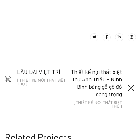
LÂU ĐÀI VIỆT TRÌ
Thiết kế nội thất biệt
thự Anh Triều – Ninh
[ THIẾT KẾ NỘI THẤT BIỆT
THỰ ]
Bình bằng gỗ gõ đỏ
sang trọng
[ THIẾT KẾ NỘI THẤT BIỆT
THỰ ]
Related Projects