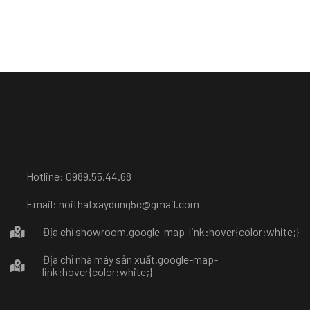
Hotline: 0989.55.44.68
Email: noithatxaydung5c@gmail.com
Địa chỉ showroom
.google-map-link:hover{color:white;}
Địa chỉ nhà máy sản xuất
.google-map-
link:hover{color:white;}