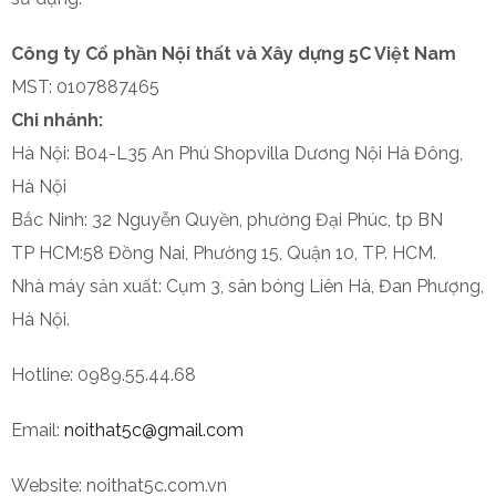
Công ty Cổ phần Nội thất và Xây dựng 5C Việt Nam
MST: 0107887465
Chi nhánh:
Hà Nội: B04-L35 An Phú Shopvilla Dương Nội Hà Đông,
Hà Nội
Bắc Ninh: 32 Nguyễn Quyền, phường Đại Phúc, tp BN
TP HCM:58 Đồng Nai, Phường 15, Quận 10, TP. HCM.
Nhà máy sản xuất: Cụm 3, sân bóng Liên Hà, Đan Phượng,
Hà Nội.
Hotline: 0989.55.44.68
Email:
noithat5c@gmail.com
Website: noithat5c.com.vn