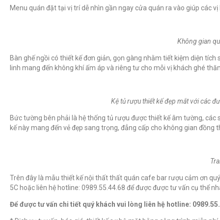
Menu quán đặt tại vị trí dễ nhìn gần ngay cửa quán ra vào giúp các v
Không gian qu
Bàn ghế ngồi có thiết kế đơn giản, gọn gàng nhằm tiết kiệm diện tí
linh mang đến không khí ấm áp và riêng tư cho mỗi vị khách ghé thă
Kệ tủ rượu thiết kế đẹp mắt với các 
Bức tường bên phải là hệ thống tủ rượu được thiết kế âm tường, cá
kế này mang đến vẻ đẹp sang trọng, đẳng cấp cho không gian đồng thờ
Tra
Trên đây là mẫu thiết kế nội thất thất quán cafe bar rượu cảm ơn quý 
5C hoặc liên hệ hotline: 0989.55.44.68 để được được tư vấn cụ thể nh
Để được tư vấn chi tiết quý khách vui lòng liên hệ hotline: 0989.55