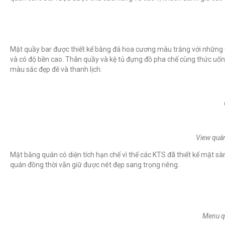
Mặt quầy bar được thiết kế bằng đá hoa cương màu trắng với những v
và có độ bền cao. Thân quầy và kệ tủ đựng đồ pha chế cùng thức u
màu sắc đẹp đẽ và thanh lịch.
View quán
Mặt bằng quán có diện tích hạn chế vì thế các KTS đã thiết kế mặt s
quán đồng thời vẫn giữ được nét đẹp sang trọng riêng.
Menu qu