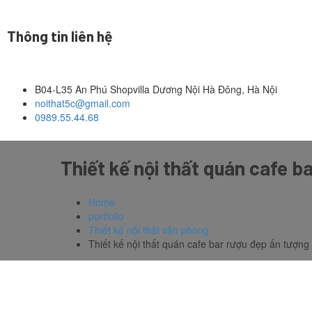
Thông tin liên hệ
B04-L35 An Phú Shopvilla Dương Nội Hà Đông, Hà Nội
noithat5c@gmail.com
0989.55.44.68
Thiết kế nội thất quán cafe b
Home
portfolio
Thiết kế nội thất văn phòng
Thiết kế nội thất quán cafe bar rượu đẹp ấn tượng