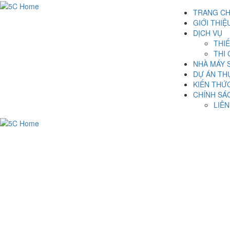
TRANG C
GIỚI THIỆ
DỊCH VỤ
THIẾ
THI
NHÀ MÁY 
DỰ ÁN TH
KIẾN THỨ
CHÍNH SÁ
LIÊN