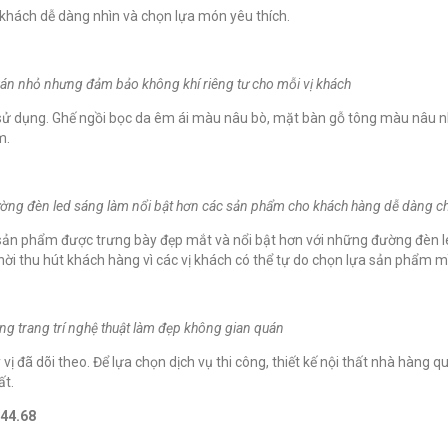
ị khách dễ dàng nhìn và chọn lựa món yêu thích.
án nhỏ nhưng đảm bảo không khí riêng tư cho mỗi vị khách
ch sử dụng. Ghế ngồi bọc da êm ái màu nâu bò, mặt bàn gỗ tông màu nâu 
m.
đường đèn led sáng làm nổi bật hơn các sản phẩm cho khách hàng dễ dàng c
c sản phẩm được trưng bày đẹp mắt và nổi bật hơn với những đường đèn 
i thu hút khách hàng vì các vị khách có thể tự do chọn lựa sản phẩm mì
ng trang trí nghệ thuật làm đẹp không gian quán
vị đã dõi theo.
Để lựa chọn dịch vụ thi công, thiết kế nội thất nhà hàng q
ất.
.44.68