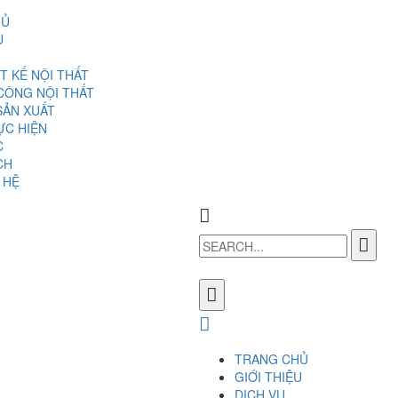
HỦ
U
T KẾ NỘI THẤT
 CÔNG NỘI THẤT
SẢN XUẤT
ỰC HIỆN
C
CH
 HỆ
TRANG CHỦ
GIỚI THIỆU
DỊCH VỤ