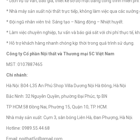
* Dịch vụ tư vấn, báo giá, thiết kế sơ bộ mặt bằng công trình miễn phí.
* Nhà máy sản xuất nội thất trực tiếp, không làm việc qua các xưởng 
* Đội ngũ nhân viên trẻ: Sáng tạo – Năng động – Nhiệt huyết.
* Làm việc chuyên nghiệp, tư vấn và báo giá sát với chi phí thực tế, k
* Hỗ trợ khách hàng nhanh chóng kịp thời trong quá trình sử dụng.
Công ty Cổ phần Nội thất và Thương mại 5C Việt Nam
MST: 0107887465
Chi nhánh:
Hà Nội: B04-L35 An Phú Shop Villa Dương Nội Hà Đông, Hà Nội
Bắc Ninh: 32 Nguyễn Quyền, phường Đại Phúc, tp BN
TP HCM:58 Đồng Nai, Phường 15, Quận 10, TP. HCM.
Nhà máy sản xuất: Cụm 3, sân bóng Liên Hà, Đan Phượng, Hà Nội.
Hotline: 0989.55.44.68
Email: noithat5c@gmail.com