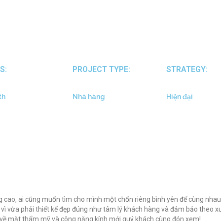
S:
PROJECT TYPE:
STRATEGY:
th
Nhà hàng
Hiện đại
g cao, ai cũng muốn tìm cho mình một chốn riêng bình yên để cùng nhau 
S vì vừa phải thiết kế đẹp đúng như tâm lý khách hàng và đảm bảo theo x
o về mặt thẩm mỹ và công năng kính mới quý khách cùng đón xem!