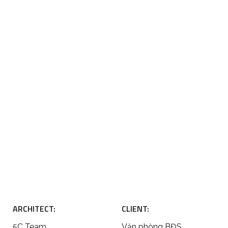
ARCHITECT:
CLIENT:
5C Team
Văn phòng BĐS