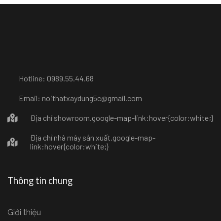
Hotline: 0989.55.44.68
Email: noithatxaydung5c@gmail.com
Địa chỉ showroom
.google-map-link:hover{color:white;}
Địa chỉ nhà máy sản xuất
.google-map-
link:hover{color:white;}
Thông tin chung
Giới thiệu