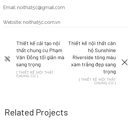
Email: noithat5c@gmail.com
Website: noithat5c.com.vn
Thiết kế cải tạo nội
Thiết kế nội thất căn
thất chung cư Phạm
hộ Sunshine
Văn Đồng tối giản mà
Riverside tông màu
sang trọng
xám trắng đẹp sang
trọng
[ THIẾT KẾ NỘI THẤT
CHUNG CƯ ]
[ THIẾT KẾ NỘI THẤT
CHUNG CƯ ]
Related Projects