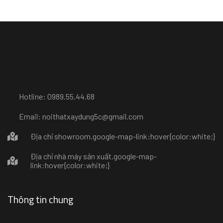
Hotline: 0989.55.44.68
Email: noithatxaydung5c@gmail.com
Địa chỉ showroom
.google-map-link:hover{color:white;}
Địa chỉ nhà máy sản xuất
.google-map-
link:hover{color:white;}
Thông tin chung