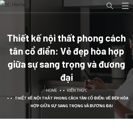
Thiết kế nội thất phong cách
tân cổ điển: Vẻ đẹp hòa hợp
giữa sự sang trọng và đương
đại
HOME
KIẾN THỨC
THIẾT KẾ NỘI THẤT PHONG CÁCH TÂN CỔ ĐIỂN: VẺ ĐẸP HÒA
HỢP GIỮA SỰ SANG TRỌNG VÀ ĐƯƠNG ĐẠI