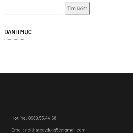
Tìm kiếm
DANH MỤC
Hotline: 0989.55.44.68
Email: noithatxaydung5c@gmail.com