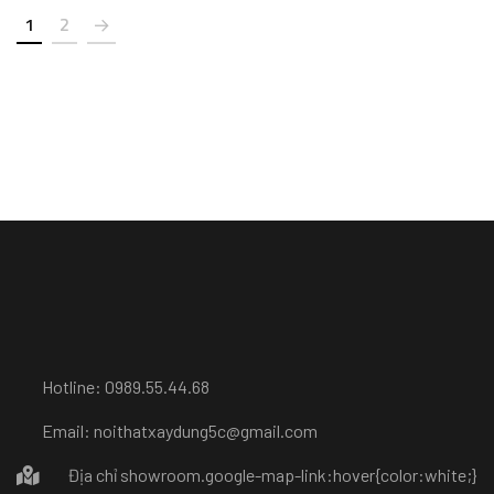
1
2
Hotline: 0989.55.44.68
Email: noithatxaydung5c@gmail.com
Địa chỉ showroom
.google-map-link:hover{color:white;}