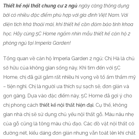
Thiết kế nội thất chung cư 2 ngủ
ngày càng thông dụng
bởi có nhiều đặc điểm phù hợp với gia đình Việt Nam. Với
diện tích khá thoải mái, khi thiết kế cần đảm bảo tính khoa
học. Hãy cùng 5C Home ngắm nhìn mẫu thiết kế căn hộ 2
phòng ngủ tại Imperia Garden!
Tổng quan về căn hộ Imperia Garden 2 ngủ: Chị Hà là chủ
sở hữu của không gian sống này. Khi tìm đến với 5C
Home, chị đã gửi gắm rất nhiều hi vọng về tổ ấm thẩm mỹ
– tiện nghi. Chị là người ưa thích sự sạch sẽ, đơn giản và
gọn gàng. Dựa vào đặc điểm này, 5C Home đã gợi ý cho
chị phong cách
thiết kế nội thất hiện đại
. Cụ thể, không
gian nhà chị sẽ sử dụng chủ yếu nội thất gỗ. Màu nâu nhẹ
của gỗ cũng là tông màu chủ đạo. Các đồ vật nội thất có
đường nét, kiểu dáng đơn giản nhưng vẫn toát lên khí chất