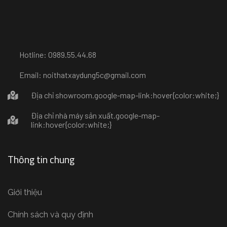
Hotline: 0989.55.44.68
Email: noithatxaydung5c@gmail.com
Địa chỉ showroom
.google-map-link:hover{color:white;}
Địa chỉ nhà máy sản xuất
.google-map-
link:hover{color:white;}
Thông tin chung
Giới thiệu
Chính sách và quy định