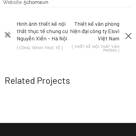
Website:
5chome.vn
Hình ảnh thiết kế nội
Thiết kế văn phòng
thất thực tế chung cư
hiện đại công ty Elovi
Nguyễn Xiển – Hà Nội
Việt Nam
[ THIẾT KẾ NỘI THẤT VĂN
[ CÔNG TRÌNH THỰC TẾ ]
PHÒNG ]
Related Projects
Thiết kế cải tạo nội thất chung cư
Trung Kính Plaza với tông màu siêu
sang
THIẾT KẾ NỘI THẤT CHUNG CƯ