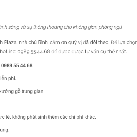
nh sáng và sự thông thoáng cho không gian phòng ngủ
nh Plaza nhà chú Bình,
cảm ơn quý vị đã dõi theo.
Để lựa chọn
 hotline: 0989.55.44.68 để được được tư vấn cụ thể nhất.
: 0989.55.44.68
iễn phí.
 xưởng gỗ trung gian.
ực tế, không phát sinh thêm các chi phí khác.
dụng.