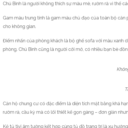
Chú Bình là người không thích sự màu mè, rườm rà vì thế cá
Gam màu trung tính là gam màu chủ đạo của toàn bộ căn p
cho không gian.
Điểm nhấn của phòng khách là bộ ghế sofa với màu xanh d
phòng. Chú Bình cũng là người cởi mở, có nhiều bạn bè đồn
Không
T
Căn hộ chung cư có đặc điểm là diện tích mặt bằng khá hạn 
rườm rà, cầu kỳ mà có lối thiết kế gọn gàng – đơn giản n
Kệ tủ tivi âm tường kết hợp cùng tủ đồ trang trí là xu hướn