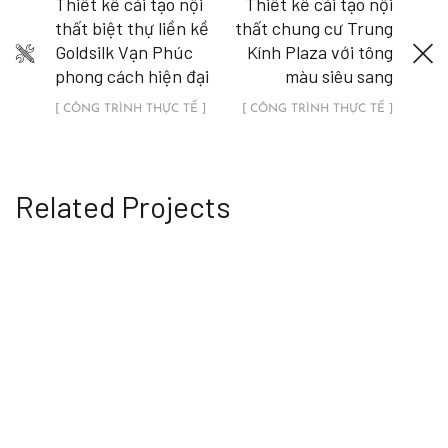
Thiết kế cải tạo nội
Thiết kế cải tạo nội
thất biệt thự liền kề
thất chung cư Trung
Goldsilk Vạn Phúc
Kính Plaza với tông
phong cách hiện đại
màu siêu sang
[ CÔNG TRÌNH THỰC TẾ ]
[ CÔNG TRÌNH THỰC TẾ ]
Related Projects
Hình ảnh thiết kế nội thất thực tế