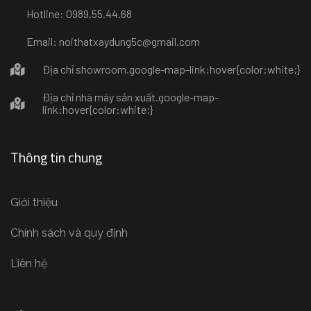
Hotline: 0989.55.44.68
Email: noithatxaydung5c@gmail.com
Địa chỉ showroom
.google-map-link:hover{color:white;}
Địa chỉ nhà máy sản xuất
.google-map-
link:hover{color:white;}
Thông tin chung
Giới thiệu
Chính sách và quy định
Liên hệ