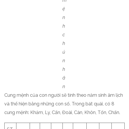
m
ệ
n
h
c
h
ủ
n
h
â
n
Cung mệnh của con người sẽ tính theo năm sinh âm lịch
và thể hiện bằng những con số. Trong bát quái, có 8
cung mệnh: Khảm, Ly, Cấn, Đoài, Càn, Khôn, Tốn, Chấn.