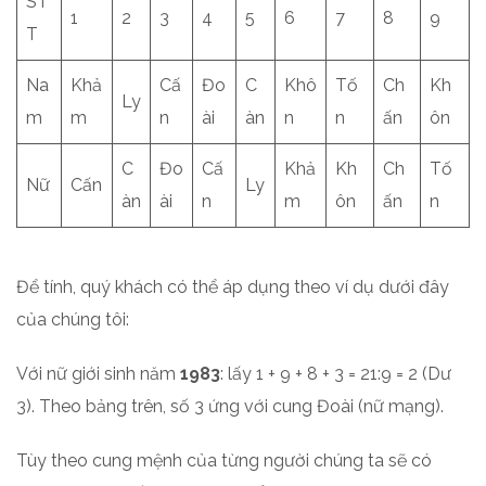
ST
1
2
3
4
5
6
7
8
9
T
Na
Khả
Cấ
Đo
C
Khô
Tố
Ch
Kh
Ly
m
m
n
ài
àn
n
n
ấn
ôn
C
Đo
Cấ
Khả
Kh
Ch
Tố
Nữ
Cấn
Ly
àn
ài
n
m
ôn
ấn
n
Để tính, quý khách có thể áp dụng theo ví dụ dưới đây
của chúng tôi:
Với nữ giới sinh năm
1983
: lấy 1 + 9 + 8 + 3 = 21:9 = 2 (Dư
3). Theo bảng trên, số 3 ứng với cung Đoài (nữ mạng).
Tùy theo cung mệnh của từng người chúng ta sẽ có