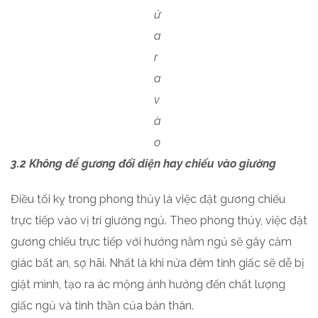
ử
a
r
a
v
à
o
3.2 Không để gương đối diện hay chiếu vào giường
Điều tối kỵ trong phong thủy là việc đặt gương chiếu
trực tiếp vào vị trí giường ngủ. Theo phong thủy, việc đặt
gương chiếu trực tiếp với hướng nằm ngủ sẽ gây cảm
giác bất an, sợ hãi. Nhất là khi nửa đêm tỉnh giấc sẽ dễ bị
giật mình, tạo ra ác mộng ảnh hưởng đến chất lượng
giấc ngủ và tinh thần của bản thân.