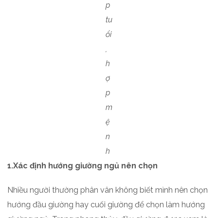
p
tu
ổi
,
h
ợ
p
m
ệ
n
h
1.Xác định hướng giường ngủ nên chọn
Nhiều người thường phân vân không biết mình nên chọn
hướng đầu giường hay cuối giường để chọn làm hướng