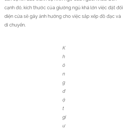
cạnh đó, kích thước của giường ngủ khá lớn việc đặt đối
diện cửa sẽ gây ảnh hưởng cho việc sắp xếp đồ đạc và
di chuyển.
K
h
ô
n
g
đ
ặ
t
gi
ư