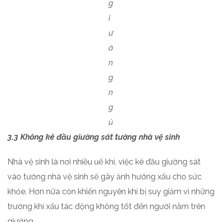
g
i
ư
ờ
n
g
n
g
ủ
3.3 Không kê đầu giường sát tường nhà vệ sinh
Nhà vệ sinh là nơi nhiều uế khí, việc kê đầu giường sát
vào tường nhà vệ sinh sẽ gây ảnh hưởng xấu cho sức
khỏe. Hơn nữa còn khiến nguyên khí bị suy giảm vì những
trường khí xấu tác động không tốt đến người nằm trên
giường.