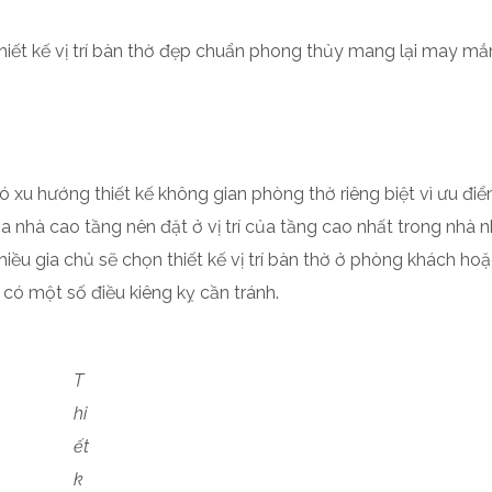
thiết kế vị trí bàn thờ đẹp chuẩn phong thủy mang lại may mắ
có xu hướng thiết kế không gian phòng thờ riêng biệt vì ưu đi
của nhà cao tầng nên đặt ở vị trí của tầng cao nhất trong nhà
hiều gia chủ sẽ chọn thiết kế vị trí bàn thờ ở phòng khách ho
 có một số điều kiêng kỵ cần tránh.
T
hi
ết
k