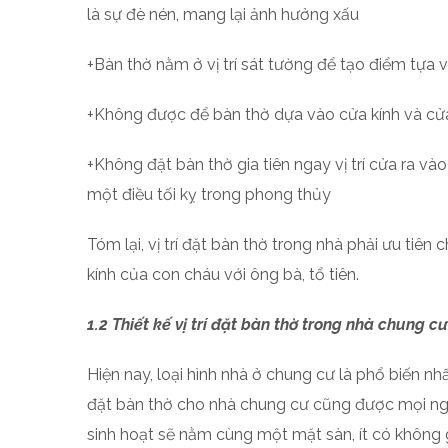
là sự đè nén, mang lại ảnh hưởng xấu
+Bàn thờ nằm ở vị trí sát tường để tạo điểm tựa
+Không được để bàn thờ dựa vào cửa kính và cử
+Không đặt bàn thờ gia tiên ngay vị trí cửa ra vào
một điều tối kỵ trong phong thủy
Tóm lại, vị trí đặt bàn thờ trong nhà phải ưu tiê
kính của con cháu với ông bà, tổ tiên.
1.2 Thiết kế vị trí đặt bàn thờ trong nhà chung cư
Hiện nay, loại hình nhà ở chung cư là phổ biến nh
đặt bàn thờ cho nhà chung cư cũng được mọi ng
sinh hoạt sẽ nằm cùng một mặt sàn, ít có không gi