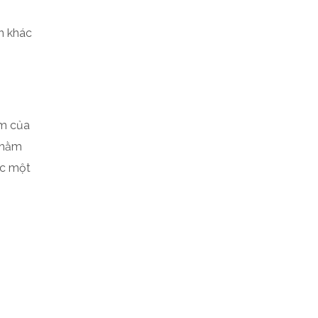
n khác
ểm của
 nhằm
ặc một