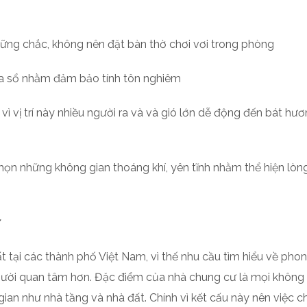
 vững chắc, không nên đặt bàn thờ chơi vơi trong phòng
a sổ nhằm đảm bảo tính tôn nghiêm
 vì vị trí này nhiều người ra và và gió lớn dễ động đến bát hư
n chọn những không gian thoáng khí, yên tĩnh nhằm thể hiện lòn
ất tại các thành phố Việt Nam, vì thế nhu cầu tìm hiểu về pho
ười quan tâm hơn. Đặc điểm của nhà chung cư là mọi không 
an như nhà tầng và nhà đất. Chính vì kết cấu này nên việc chọ