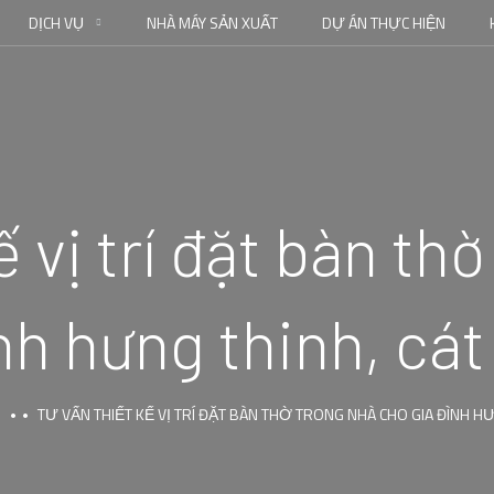
DỊCH VỤ
NHÀ MÁY SẢN XUẤT
DỰ ÁN THỰC HIỆN
ế vị trí đặt bàn th
nh hưng thinh, cá
TƯ VẤN THIẾT KẾ VỊ TRÍ ĐẶT BÀN THỜ TRONG NHÀ CHO GIA ĐÌNH H