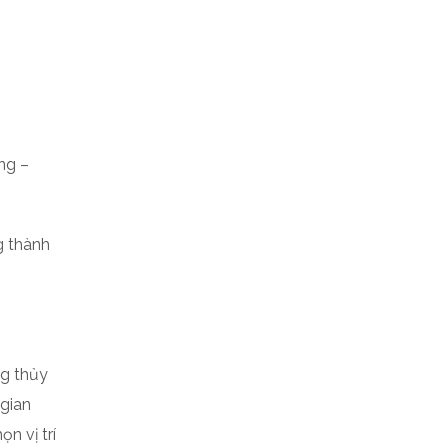
ơng –
g thành
ng thủy
gian
n vị trí