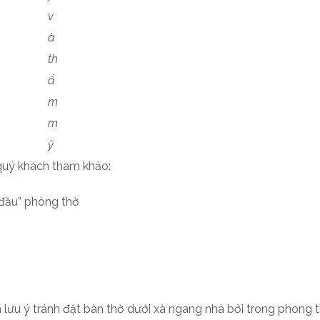
v
à
th
ẩ
m
m
ỹ
ể quý khách tham khảo:
“đầu” phòng thờ
ần lưu ý tránh đặt bàn thờ dưới xà ngang nhà bởi trong phong 