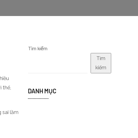
Tìm kiếm
Tìm
kiếm
hiều
 thế,
DANH MỤC
g sai lầm