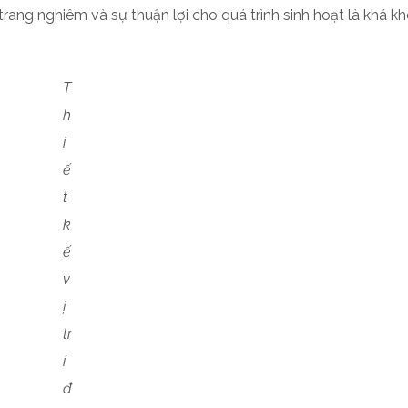
rang nghiêm và sự thuận lợi cho quá trình sinh hoạt là khá kh
T
h
i
ế
t
k
ế
v
ị
tr
í
đ