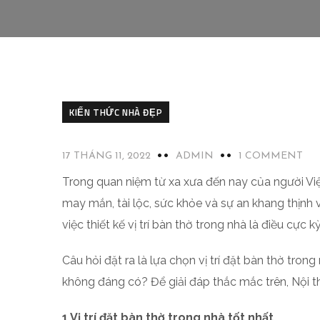
KIẾN THỨC NHÀ ĐẸP
17 THÁNG 11, 2022
ADMIN
1 COMMENT
Trong quan niệm từ xa xưa đến nay của người Việ
may mắn, tài lộc, sức khỏe và sự an khang thịnh v
việc thiết kế vị trí bàn thờ trong nhà là điều cực k
Câu hỏi đặt ra là lựa chọn vị trí đặt bàn thờ tr
không đáng có? Để giải đáp thắc mắc trên, Nội t
1.Vị trí đặt bàn thờ trong nhà tốt nhất